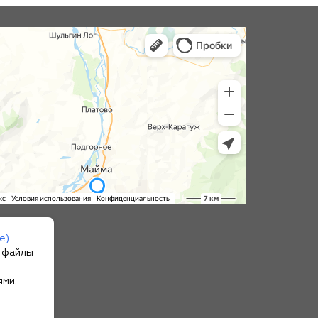
е)
.
т файлы
ями.